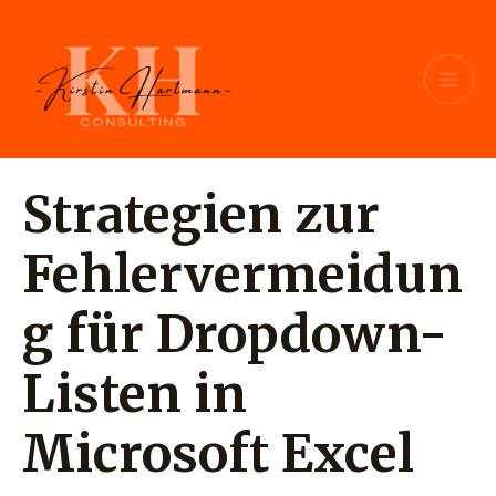
Zum
Beitragsnavigation
MAI
Inhalt
ME
springen
Strategien zur
Fehlervermeidun
g für Dropdown-
Listen in
Microsoft Excel