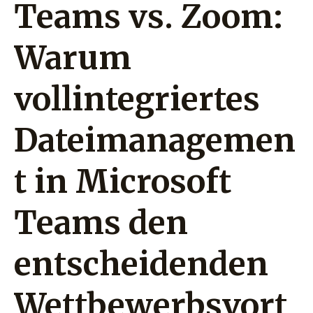
Teams vs. Zoom:
Wettbewerbsvorteil
liefert
Warum
vollintegriertes
Dateimanagemen
t in Microsoft
Teams den
entscheidenden
Wettbewerbsvort