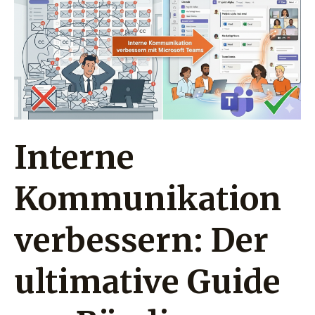
verbessern:
Der
ultimative
Guide
zur
Bändigung
der
Interne
E-
Mail-
Kommunikation
Flut
mit
verbessern: Der
Microsoft
Teams
ultimative Guide