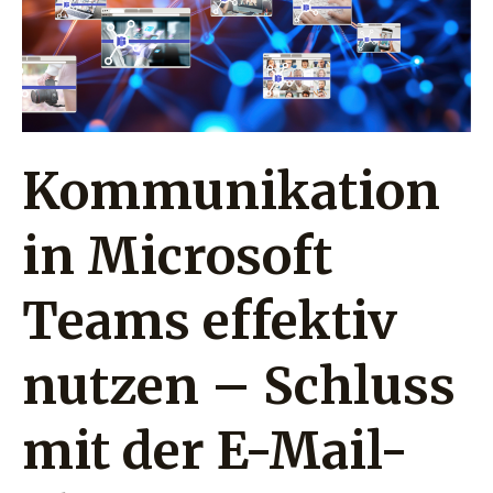
Teams
effektiv
nutzen
–
Schluss
Kommunikation
mit
der
in Microsoft
E-
Mail-
Teams effektiv
Flut
nutzen – Schluss
mit der E-Mail-