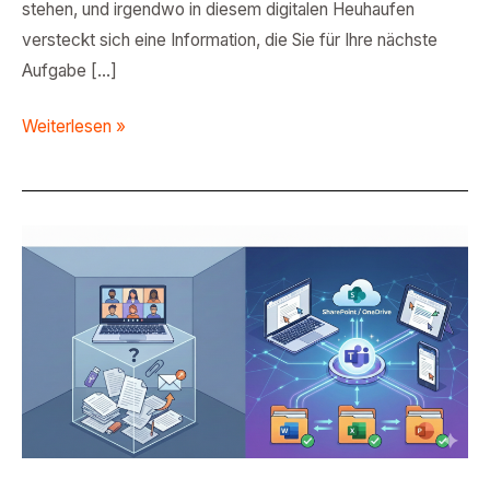
stehen, und irgendwo in diesem digitalen Heuhaufen
versteckt sich eine Information, die Sie für Ihre nächste
Aufgabe […]
Weiterlesen »
Teams
vs.
Zoom:
Warum
vollintegriertes
Dateimanagement in
Microsoft
Teams den
entscheidenden