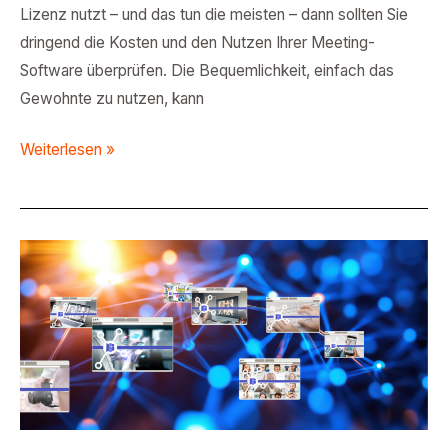
Lizenz nutzt – und das tun die meisten – dann sollten Sie
dringend die Kosten und den Nutzen Ihrer Meeting-
Software überprüfen. Die Bequemlichkeit, einfach das
Gewohnte zu nutzen, kann
Weiterlesen »
Tags
in
Microsoft
Teams:
Feinsteuerung
der
Kommunikation