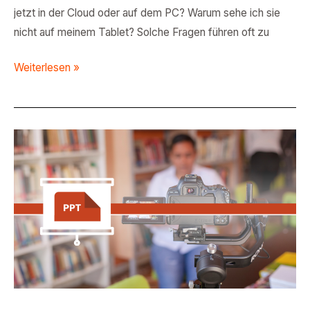
jetzt in der Cloud oder auf dem PC? Warum sehe ich sie
nicht auf meinem Tablet? Solche Fragen führen oft zu
Weiterlesen »
Schritt-
für-
Schritt:
Lernfilme
mit
PowerPoint
erstellen
–
Mehr