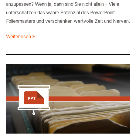
anzupassen? Wenn ja, dann sind Sie nicht allein – Viele
unterschätzen das wahre Potenzial des PowerPoint
Folienmasters und verschenken wertvolle Zeit und Nerven.
Weiterlesen »
Abschnitte
im
Folienmaster:
Organisation
für
komplexe
Präsentationen