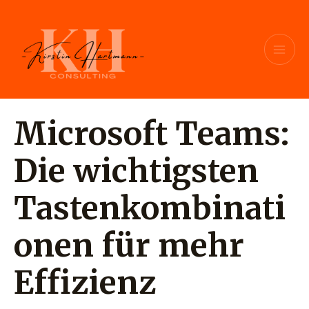
Zum
Beitragsnavigation
MAI
Inhalt
ME
springen
Microsoft Teams:
Die wichtigsten
Tastenkombinati
onen für mehr
Effizienz