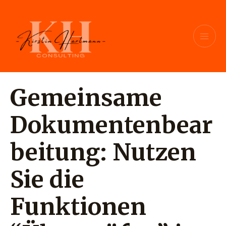
Zum
Beitragsnavigation
MAI
Inhalt
ME
springen
Gemeinsame
Dokumentenbear
beitung: Nutzen
Sie die
Funktionen