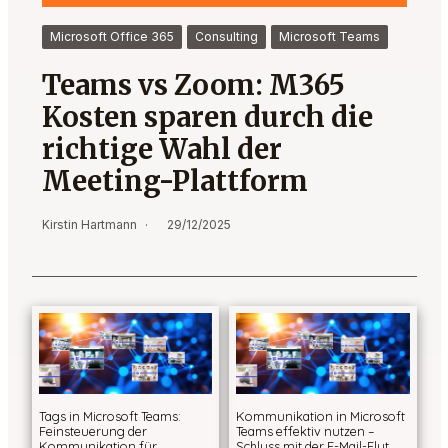
Microsoft Office 365
Consulting
Microsoft Teams
Teams vs Zoom: M365
Kosten sparen durch die
richtige Wahl der
Meeting-Plattform
Kirstin Hartmann
29/12/2025
Tags in Microsoft Teams:
Kommunikation in Microsoft
Feinsteuerung der
Teams effektiv nutzen –
Kommunikation für
Schluss mit der E-Mail-Flut